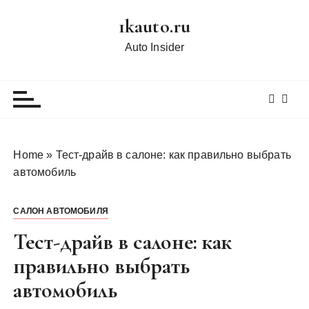
П
1kauto.ru
е
р
Auto Insider
е
й
т
и
к
с
Home
»
Тест-драйв в салоне: как правильно выбрать
о
автомобиль
д
е
САЛОН АВТОМОБИЛЯ
р
ж
Тест-драйв в салоне: как
и
правильно выбрать
м
автомобиль
о
м