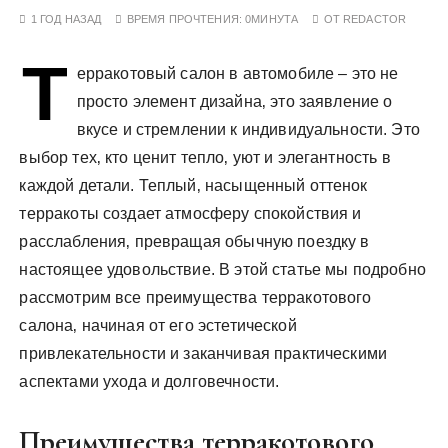
у
1 ГОД НАЗАД
ВРЕМЯ ПРОЧТЕНИЯ:
0МИНУТА
ОТ
REDACTOR
Т
ерракотовый салон в автомобиле – это не
просто элемент дизайна‚ это заявление о
вкусе и стремлении к индивидуальности. Это
выбор тех‚ кто ценит тепло‚ уют и элегантность в
каждой детали. Теплый‚ насыщенный оттенок
терракоты создает атмосферу спокойствия и
расслабления‚ превращая обычную поездку в
настоящее удовольствие. В этой статье мы подробно
рассмотрим все преимущества терракотового
салона‚ начиная от его эстетической
привлекательности и заканчивая практическими
аспектами ухода и долговечности.
Преимущества терракотового