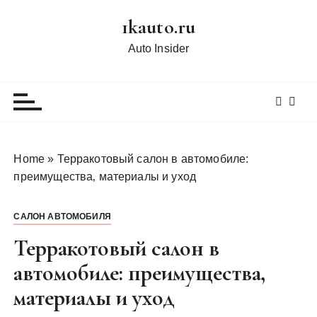
П
1kauto.ru
е
р
Auto Insider
е
й
т
и
к
с
Home
»
Терракотовый салон в автомобиле:
о
преимущества‚ материалы и уход
д
е
САЛОН АВТОМОБИЛЯ
р
ж
Терракотовый салон в
и
автомобиле: преимущества‚
м
материалы и уход
о
м