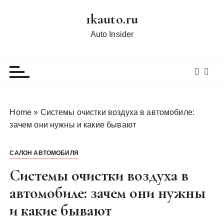
П
1kauto.ru
е
р
Auto Insider
е
й
т
и
к
с
Home
»
Системы очистки воздуха в автомобиле:
о
зачем они нужны и какие бывают
д
е
САЛОН АВТОМОБИЛЯ
р
ж
Системы очистки воздуха в
и
автомобиле: зачем они нужны
м
и какие бывают
о
м