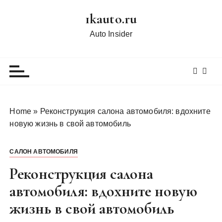
П
1kauto.ru
е
р
Auto Insider
е
й
т
и
к
с
Home
»
Реконструкция салона автомобиля: вдохните
о
новую жизнь в свой автомобиль
д
е
САЛОН АВТОМОБИЛЯ
р
ж
Реконструкция салона
и
автомобиля: вдохните новую
м
жизнь в свой автомобиль
о
м