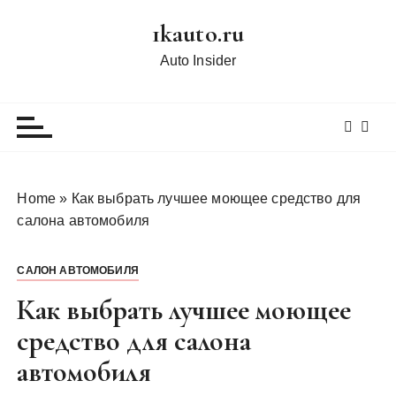
П
1kauto.ru
е
р
Auto Insider
е
й
т
и
к
с
Home
»
Как выбрать лучшее моющее средство для
о
салона автомобиля
д
е
САЛОН АВТОМОБИЛЯ
р
ж
Как выбрать лучшее моющее
и
средство для салона
м
автомобиля
о
м