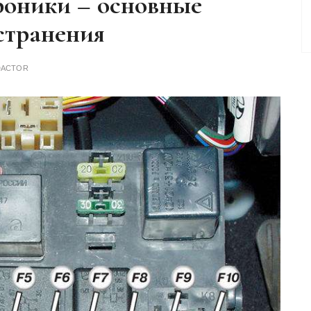
троники – основные
странения
DACTOR