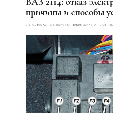
ВАЗ 2114: отказ элек
у
причины и способы у
1 ГОД НАЗАД
ВРЕМЯ ПРОЧТЕНИЯ:
0МИНУТА
ОТ
RE