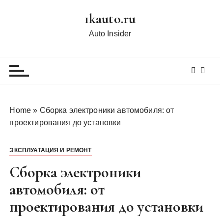
П
1kauto.ru
е
р
Auto Insider
е
й
т
и
к
с
Home
»
Сборка электроники автомобиля: от
о
проектирования до установки
д
е
ЭКСПЛУАТАЦИЯ И РЕМОНТ
р
ж
Сборка электроники
и
автомобиля: от
м
проектирования до установки
о
м