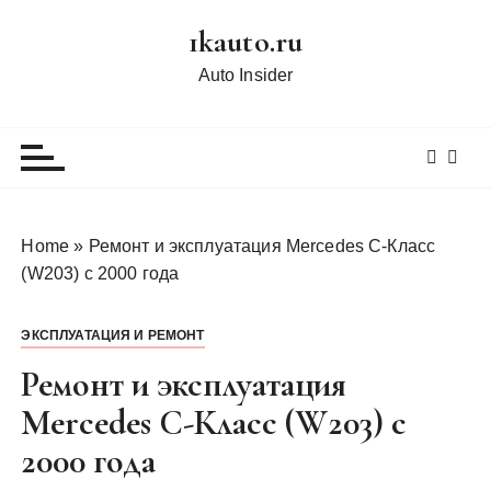
П
1kauto.ru
е
р
Auto Insider
е
й
т
и
к
с
Home
»
Ремонт и эксплуатация Mercedes C-Класс
о
(W203) с 2000 года
д
е
ЭКСПЛУАТАЦИЯ И РЕМОНТ
р
ж
Ремонт и эксплуатация
и
Mercedes C-Класс (W203) с
м
2000 года
о
м