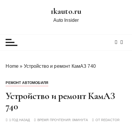
П
1kauto.ru
е
р
Auto Insider
е
й
т
и
к
с
Home
»
Устройство и ремонт КамАЗ 740
о
д
РЕМОНТ АВТОМОБИЛЯ
е
р
Устройство и ремонт КамАЗ
ж
740
и
м
1 ГОД НАЗАД
ВРЕМЯ ПРОЧТЕНИЯ:
0МИНУТА
ОТ
REDACTOR
о
м