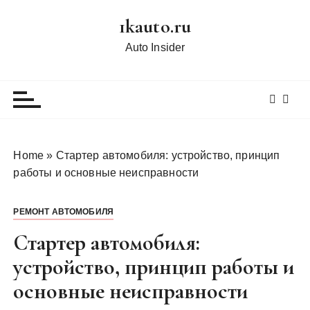
П
1kauto.ru
е
р
Auto Insider
е
й
т
и
к
с
Home
»
Стартер автомобиля: устройство, принцип
о
работы и основные неисправности
д
е
РЕМОНТ АВТОМОБИЛЯ
р
ж
Стартер автомобиля:
и
устройство, принцип работы и
м
основные неисправности
о
м