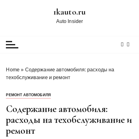
П
1kauto.ru
е
р
Auto Insider
е
й
т
и
к
с
Home
»
Содержание автомобиля: расходы на
о
техобслуживание и ремонт
д
е
РЕМОНТ АВТОМОБИЛЯ
р
ж
Содержание автомобиля:
и
расходы на техобслуживание и
м
ремонт
о
м