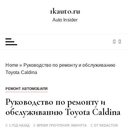
П
1kauto.ru
е
р
Auto Insider
е
й
т
и
к
с
Home
»
Руководство по ремонту и обслуживанию
о
Toyota Caldina
д
е
РЕМОНТ АВТОМОБИЛЯ
р
ж
Руководство по ремонту и
и
обслуживанию Toyota Caldina
м
о
1 ГОД НАЗАД
ВРЕМЯ ПРОЧТЕНИЯ:
0МИНУТА
ОТ
REDACTOR
м