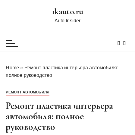
П
1kauto.ru
е
р
Auto Insider
е
й
т
и
к
с
Home
»
Ремонт пластика интерьера автомобиля:
о
полное руководство
д
е
РЕМОНТ АВТОМОБИЛЯ
р
ж
Ремонт пластика интерьера
и
автомобиля: полное
м
руководство
о
м