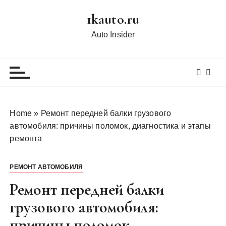
П
1kauto.ru
е
р
Auto Insider
е
й
т
и
к
с
Home
»
Ремонт передней балки грузового
о
автомобиля: причины поломок, диагностика и этапы
д
ремонта
е
р
РЕМОНТ АВТОМОБИЛЯ
ж
и
Ремонт передней балки
м
грузового автомобиля:
о
причины поломок,
м