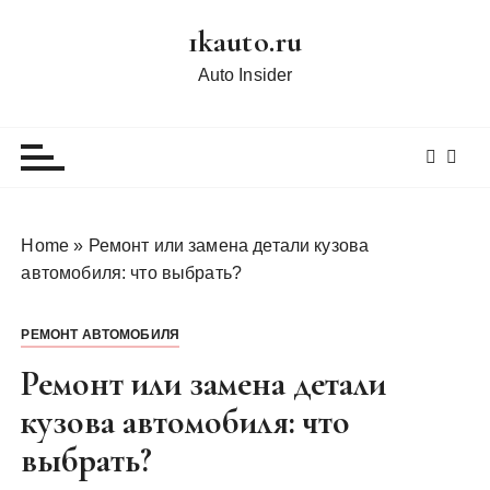
П
1kauto.ru
е
р
Auto Insider
е
й
т
и
к
с
Home
»
Ремонт или замена детали кузова
о
автомобиля: что выбрать?
д
е
РЕМОНТ АВТОМОБИЛЯ
р
ж
Ремонт или замена детали
и
кузова автомобиля: что
м
выбрать?
о
м