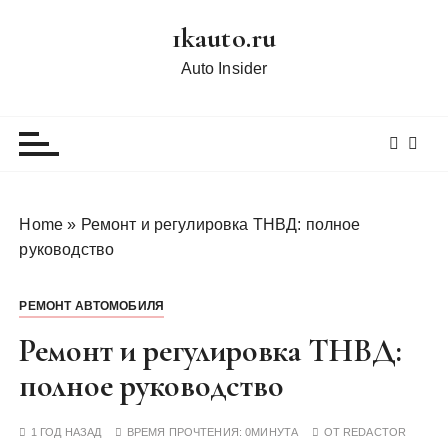
П
1kauto.ru
е
р
Auto Insider
е
й
т
и
к
с
Home
»
Ремонт и регулировка ТНВД: полное
о
руководство
д
е
РЕМОНТ АВТОМОБИЛЯ
р
ж
Ремонт и регулировка ТНВД:
и
полное руководство
м
о
1 ГОД НАЗАД
ВРЕМЯ ПРОЧТЕНИЯ:
0МИНУТА
ОТ
REDACTOR
м