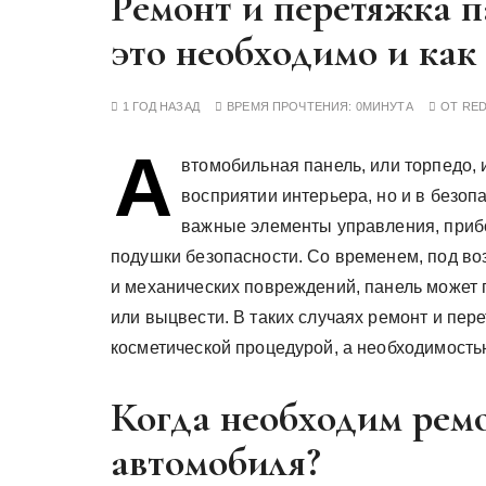
Ремонт и перетяжка п
у
это необходимо и как 
1 ГОД НАЗАД
ВРЕМЯ ПРОЧТЕНИЯ:
0МИНУТА
ОТ
RE
А
втомобильная панель, или торпедо, 
восприятии интерьера, но и в безоп
важные элементы управления, прибо
подушки безопасности. Со временем, под во
и механических повреждений, панель может 
или выцвести. В таких случаях ремонт и пер
косметической процедурой, а необходимость
Когда необходим рем
автомобиля?