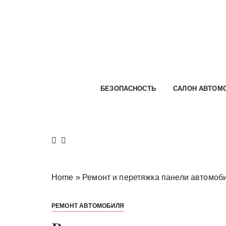
П
е
р
е
й
т
и
БЕЗОПАСНОСТЬ
САЛОН АВТОМ
к
с
о
д
е
р
ж
Home
»
Ремонт и перетяжка панели автомобил
и
м
РЕМОНТ АВТОМОБИЛЯ
о
м