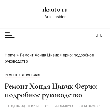
П
1kauto.ru
е
р
Auto Insider
е
й
т
и
к
с
Home
»
Ремонт Хонда Цивик Ферио: подробное
о
руководство
д
е
РЕМОНТ АВТОМОБИЛЯ
р
ж
Ремонт Хонда Цивик Ферио:
и
подробное руководство
м
о
1 ГОД НАЗАД
ВРЕМЯ ПРОЧТЕНИЯ:
0МИНУТА
ОТ
REDACTOR
м