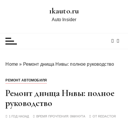
П
1kauto.ru
е
р
Auto Insider
е
й
т
и
к
с
Home
»
Ремонт днища Нивы: полное руководство
о
д
РЕМОНТ АВТОМОБИЛЯ
е
р
Ремонт днища Нивы: полное
ж
руководство
и
м
1 ГОД НАЗАД
ВРЕМЯ ПРОЧТЕНИЯ:
0МИНУТА
ОТ
REDACTOR
о
м