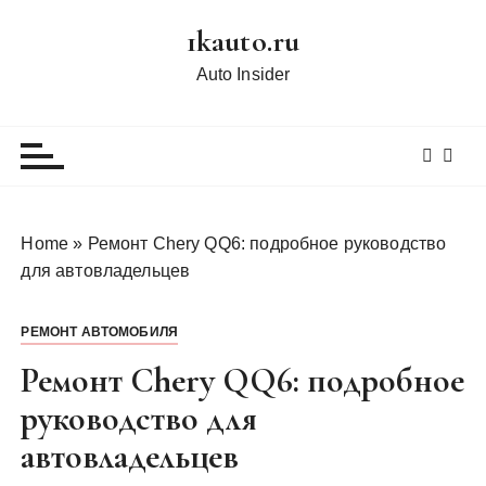
П
1kauto.ru
е
р
Auto Insider
е
й
т
и
к
с
Home
»
Ремонт Chery QQ6: подробное руководство
о
для автовладельцев
д
е
РЕМОНТ АВТОМОБИЛЯ
р
ж
Ремонт Chery QQ6: подробное
и
руководство для
м
автовладельцев
о
м