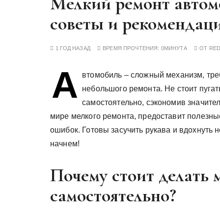
Мелкий ремонт автом
у
советы и рекомендац
1 ГОД НАЗАД
ВРЕМЯ ПРОЧТЕНИЯ:
0МИНУТА
ОТ
RE
А
втомобиль – сложный механизм, тре
небольшого ремонта. Не стоит пуга
самостоятельно, сэкономив значител
мире мелкого ремонта, предоставит полезны
ошибок. Готовы засучить рукава и вдохнуть 
начнем!
Почему стоит делать 
самостоятельно?