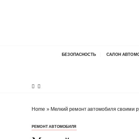
П
е
р
е
й
т
и
БЕЗОПАСНОСТЬ
САЛОН АВТОМ
к
с
о
д
е
р
ж
Home
»
Мелкий ремонт автомобиля своими р
и
м
РЕМОНТ АВТОМОБИЛЯ
о
м