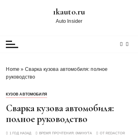
П
1kauto.ru
е
р
Auto Insider
е
й
т
и
к
с
Home
»
Сварка кузова автомобиля: полное
о
руководство
д
е
КУЗОВ АВТОМОБИЛЯ
р
ж
Сварка кузова автомобиля:
и
полное руководство
м
о
1 ГОД НАЗАД
ВРЕМЯ ПРОЧТЕНИЯ:
0МИНУТА
ОТ
REDACTOR
м