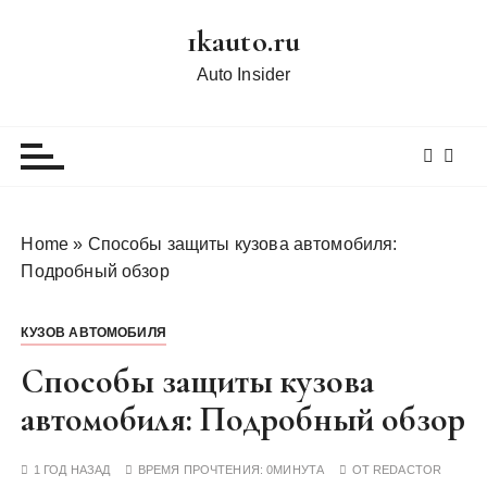
П
1kauto.ru
е
р
Auto Insider
е
й
т
и
к
с
Home
»
Способы защиты кузова автомобиля:
о
Подробный обзор
д
е
КУЗОВ АВТОМОБИЛЯ
р
ж
Способы защиты кузова
и
автомобиля: Подробный обзор
м
о
1 ГОД НАЗАД
ВРЕМЯ ПРОЧТЕНИЯ:
0МИНУТА
ОТ
REDACTOR
м