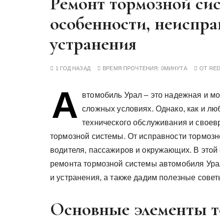
Ремонт тормозной сис
у
особенности, неиспра
устранения
1 ГОД НАЗАД
ВРЕМЯ ПРОЧТЕНИЯ:
0МИНУТА
ОТ
RE
А
втомобиль Урал – это надежная и м
сложных условиях. Однако, как и лю
технического обслуживания и своев
тормозной системы. От исправности тормозн
водителя, пассажиров и окружающих. В этой
ремонта тормозной системы автомобиля Урал
и устранения, а также дадим полезные совет
Основные элементы т