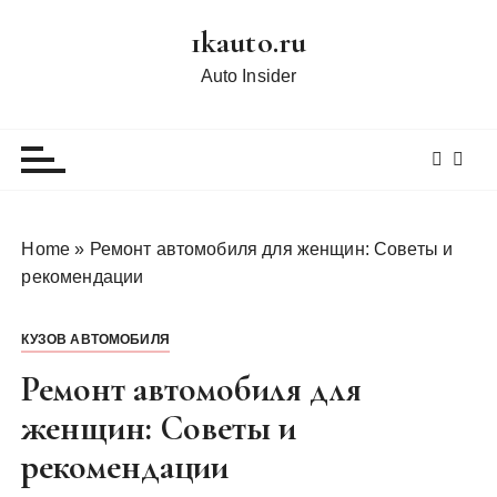
П
1kauto.ru
е
р
Auto Insider
е
й
т
и
к
с
Home
»
Ремонт автомобиля для женщин: Советы и
о
рекомендации
д
е
КУЗОВ АВТОМОБИЛЯ
р
ж
Ремонт автомобиля для
и
женщин: Советы и
м
рекомендации
о
м