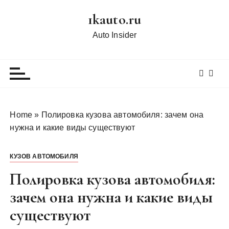
П
1kauto.ru
е
р
Auto Insider
е
й
т
и
к
с
Home
»
Полировка кузова автомобиля: зачем она
о
нужна и какие виды существуют
д
е
КУЗОВ АВТОМОБИЛЯ
р
ж
Полировка кузова автомобиля:
и
зачем она нужна и какие виды
м
существуют
о
м