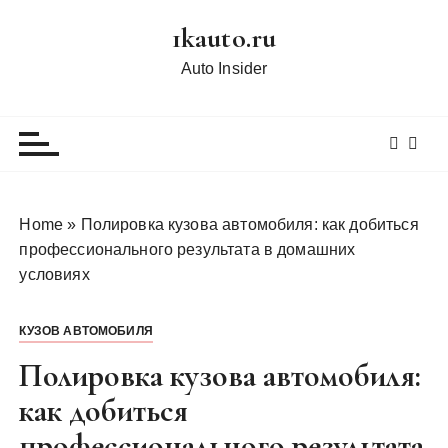
П
1kauto.ru
е
р
Auto Insider
е
й
т
и
к
с
Home
»
Полировка кузова автомобиля: как добиться
о
профессионального результата в домашних
д
условиях
е
р
КУЗОВ АВТОМОБИЛЯ
ж
и
Полировка кузова автомобиля:
м
как добиться
о
профессионального результата
м