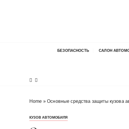
П
е
р
е
й
т
и
БЕЗОПАСНОСТЬ
САЛОН АВТОМ
к
с
о
д
е
р
ж
Home
»
Основные средства защиты кузова а
и
м
КУЗОВ АВТОМОБИЛЯ
о
м