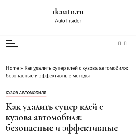
П
1kauto.ru
е
р
Auto Insider
е
й
т
и
к
с
Home
»
Как удалить супер клей с кузова автомобиля:
о
безопасные и эффективные методы
д
е
КУЗОВ АВТОМОБИЛЯ
р
ж
Как удалить супер клей с
и
кузова автомобиля:
м
безопасные и эффективные
о
м