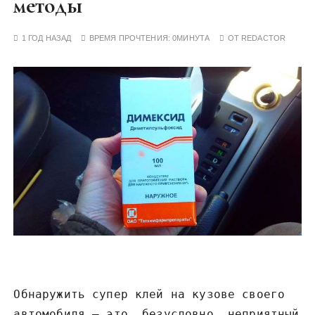
методы
у
1 ГОД НАЗАД
ВРЕМЯ ПРОЧТЕНИЯ:
0МИНУТА
ОТ
REDACTOR
Обнаружить супер клей на кузове своего
автомобиля – это, безусловно, неприятный