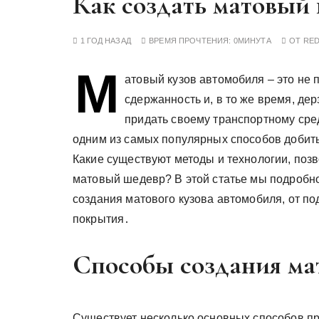
Как создать матовый 
у
1 ГОД НАЗАД
ВРЕМЯ ПРОЧТЕНИЯ:
0МИНУТА
ОТ
RE
М
атовый кузов автомобиля – это не п
сдержанность и, в то же время, де
придать своему транспортному сред
одним из самых популярных способов добить
Какие существуют методы и технологии, по
матовый шедевр? В этой статье мы подробн
создания матового кузова автомобиля, от п
покрытия․
Способы создания мат
Существует несколько основных способов п