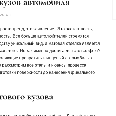
кузов автомобиля
DACTOR
росто тренд, это заявление․ Это элегантность,
рзость․ Все больше автолюбителей стремятся
ству уникальный вид, и матовая отделка является
ся этого․ Но как именно достигается этот эффект?
зволяющие превратить глянцевый автомобиль в
о рассмотрим все этапы и нюансы процесса
одготовки поверхности до нанесения финального
ового кузова
ридать автомобилю матовый вид․ Каждый из них