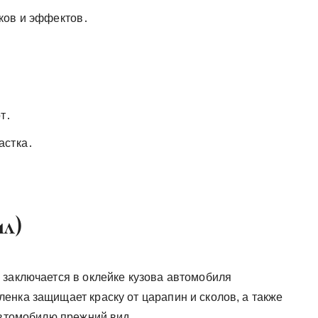
ков и эффектов․
т․
астка․
ил)
 заключается в оклейке кузова автомобиля
енка защищает краску от царапин и сколов, а также
 автомобилю прежний вид․