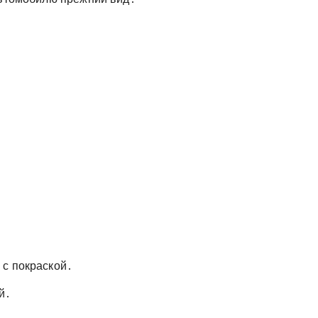
 с покраской․
й․