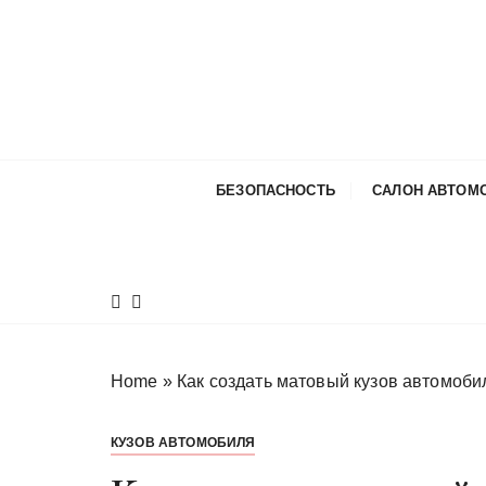
П
е
р
е
й
т
и
БЕЗОПАСНОСТЬ
САЛОН АВТОМ
к
с
о
д
е
р
ж
Home
»
Как создать матовый кузов автомоби
и
м
КУЗОВ АВТОМОБИЛЯ
о
м