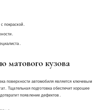
 с покраской․
хности․
пециалиста․
ю матового кузова
овка поверхности автомобиля является ключевым
ьтат․ Тщательная подготовка обеспечит хорошее
редотвратит появление дефектов․