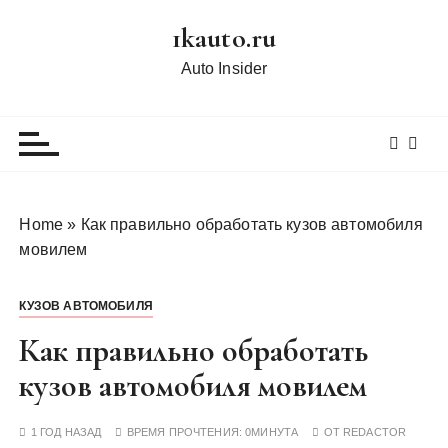
П
1kauto.ru
е
р
Auto Insider
е
й
т
и
к
с
Home
»
Как правильно обработать кузов автомобиля
о
мовилем
д
е
КУЗОВ АВТОМОБИЛЯ
р
ж
Как правильно обработать
и
кузов автомобиля мовилем
м
о
1 ГОД НАЗАД
ВРЕМЯ ПРОЧТЕНИЯ:
0МИНУТА
ОТ
REDACTOR
м