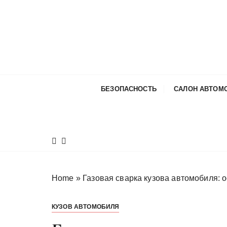
П
е
р
е
й
т
и
БЕЗОПАСНОСТЬ
САЛОН АВТОМ
к
с
о
д
е
р
ж
Home
»
Газовая сварка кузова автомобиля: 
и
м
КУЗОВ АВТОМОБИЛЯ
о
м