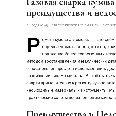
Газовая сварка кузова
у
преимущества и недо
1 ГОД НАЗАД
ВРЕМЯ ПРОЧТЕНИЯ:
0МИНУТА
ОТ
RE
Р
емонт кузова автомобиля – это слож
определенных навыков, но и подходя
появление более современных техно
методом восстановления металлических дета
относительная простота использования, дос
различными типами металла. В этой статье 
сварки применительно к ремонту кузова авто
необходимые материалы и инструменты. Мы 
практические советы по выполнению качеств
Преимущества и Недо