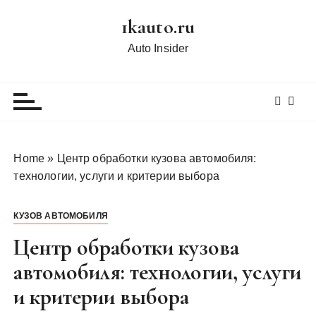
П
1kauto.ru
е
р
Auto Insider
е
й
т
и
к
с
Home
»
Центр обработки кузова автомобиля:
о
технологии, услуги и критерии выбора
д
е
КУЗОВ АВТОМОБИЛЯ
р
ж
Центр обработки кузова
и
автомобиля: технологии, услуги
м
и критерии выбора
о
м