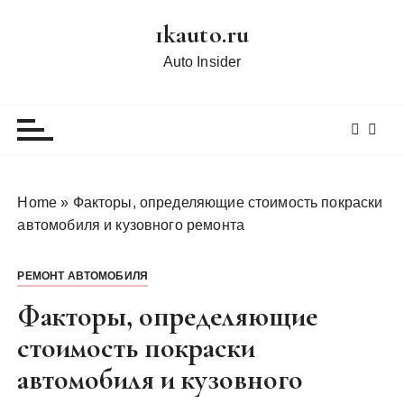
П
1kauto.ru
е
р
Auto Insider
е
й
т
и
к
с
Home
»
Факторы, определяющие стоимость покраски
о
автомобиля и кузовного ремонта
д
е
РЕМОНТ АВТОМОБИЛЯ
р
ж
Факторы, определяющие
и
стоимость покраски
м
автомобиля и кузовного
о
м