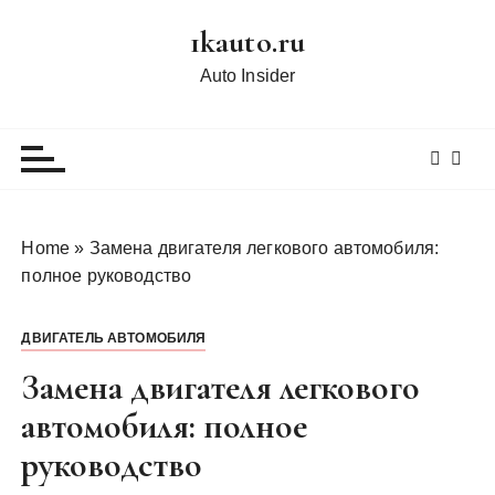
П
1kauto.ru
е
р
Auto Insider
е
й
т
и
к
с
Home
»
Замена двигателя легкового автомобиля:
о
полное руководство
д
е
ДВИГАТЕЛЬ АВТОМОБИЛЯ
р
ж
Замена двигателя легкового
и
автомобиля: полное
м
руководство
о
м