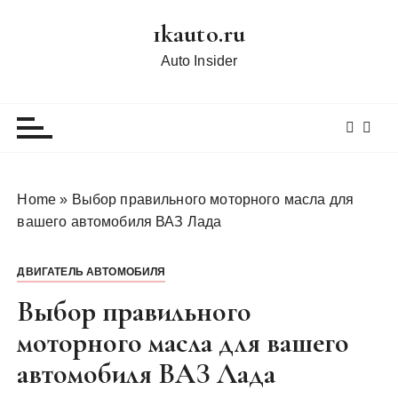
П
1kauto.ru
е
р
Auto Insider
е
й
т
и
к
с
Home
»
Выбор правильного моторного масла для
о
вашего автомобиля ВАЗ Лада
д
е
ДВИГАТЕЛЬ АВТОМОБИЛЯ
р
ж
Выбор правильного
и
моторного масла для вашего
м
автомобиля ВАЗ Лада
о
м