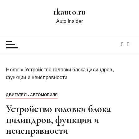
П
1kauto.ru
е
р
Auto Insider
е
й
т
и
к
с
Home
»
Устройство головки блока цилиндров,
о
функции и неисправности
д
е
ДВИГАТЕЛЬ АВТОМОБИЛЯ
р
ж
Устройство головки блока
и
цилиндров, функции и
м
неисправности
о
м