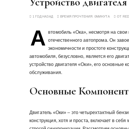
Устройство двигателя
у
1 ГОД НАЗАД
ВРЕМЯ ПРОЧТЕНИЯ:
0МИНУТА
ОТ
RE
А
втомобиль «Ока», несмотря на свои
отечественного автопрома. Он завое
экономичности и простоте конструк
автомобиля, безусловно, является его двига
устройство двигателя «Оки», его основные 
обслуживания.
Основные Компонент
Двигатель «Оки» – это четырехтактный бензи
конструкция, хотя и проста, включает в себ
строгой синхронизации. Рассмотрим основн