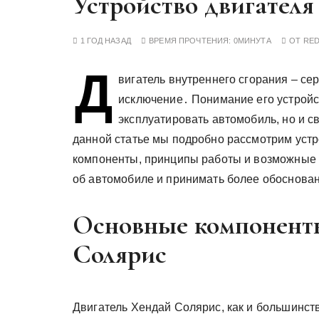
Устройство двигател
у
1 ГОД НАЗАД
ВРЕМЯ ПРОЧТЕНИЯ:
0МИНУТА
ОТ
RE
Д
вигатель внутреннего сгорания – се
исключение․ Понимание его устройс
эксплуатировать автомобиль, но и 
данной статье мы подробно рассмотрим устр
компоненты, принципы работы и возможные 
об автомобиле и принимать более обоснова
Основные компоненты
Солярис
Двигатель Хендай Солярис, как и большинст