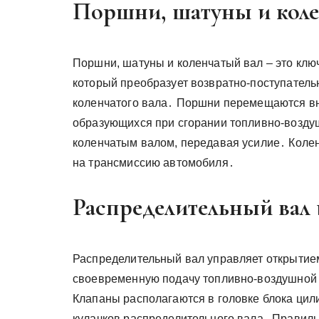
Поршни, шатуны и коле
Поршни, шатуны и коленчатый вал – это кл
который преобразует возвратно-поступател
коленчатого вала․ Поршни перемещаются вн
образующихся при сгорании топливно-возду
коленчатым валом, передавая усилие․ Коле
на трансмиссию автомобиля․
Распределительный вал
Распределительный вал управляет открытие
своевременную подачу топливно-воздушной 
Клапаны располагаются в головке блока цил
кулачков распределительного вала․ Правиль