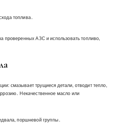
схода топлива․
на проверенных АЗС и использовать топливо,
ла
ии: смазывает трущиеся детали, отводит тепло,
оррозию․ Некачественное масло или
едвала, поршневой группы․