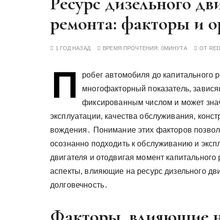
Ресурс дизельного дв
у
ремонта: факторы и 
1 ГОД НАЗАД
ВРЕМЯ ПРОЧТЕНИЯ:
0МИНУТА
ОТ
RE
П
робег автомобиля до капитального р
многофакторный показатель, завися
фиксированным числом и может знач
эксплуатации, качества обслуживания, конст
вождения․ Понимание этих факторов позвол
осознанно подходить к обслуживанию и эксп
двигателя и отодвигая момент капитального 
аспекты, влияющие на ресурс дизельного дв
долговечность․
Факторы, влияющие н