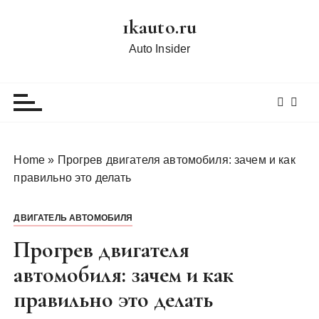
П
1kauto.ru
е
р
Auto Insider
е
й
т
и
к
с
Home
»
Прогрев двигателя автомобиля: зачем и как
о
правильно это делать
д
е
ДВИГАТЕЛЬ АВТОМОБИЛЯ
р
ж
Прогрев двигателя
и
автомобиля: зачем и как
м
правильно это делать
о
м