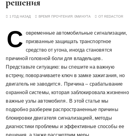
решения
у
1 ГОД НАЗАД
ВРЕМЯ ПРОЧТЕНИЯ:
0МИНУТА
ОТ
REDACTOR
С
овременные автомобильные сигнализации,
призванные защищать транспортное
средство от угона, иногда становятся
причиной головной боли для владельцев․
Представьте ситуацию: вы спешите на важную
встречу, поворачиваете ключ в замке зажигания, но
двигатель не заводится․ Причина – срабатывание
охранной системы, которая заблокировала жизненно
важные узлы автомобиля․ В этой статье мы
подробно разберем распространенные причины
блокировки двигателя сигнализацией, методы
диагностики проблемы и эффективные способы ее
решения, а также рассмотрим меры