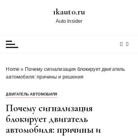
П
1kauto.ru
е
р
Auto Insider
е
й
т
и
к
с
Home
»
Почему сигнализация блокирует двигатель
о
автомобиля: причины и решения
д
е
ДВИГАТЕЛЬ АВТОМОБИЛЯ
р
ж
Почему сигнализация
и
блокирует двигатель
м
автомобиля: причины и
о
м