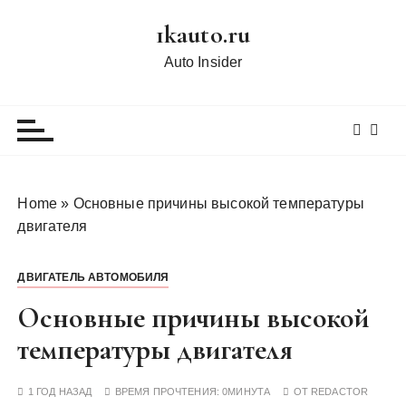
П
1kauto.ru
е
р
Auto Insider
е
й
т
и
к
с
Home
»
Основные причины высокой температуры
о
двигателя
д
е
ДВИГАТЕЛЬ АВТОМОБИЛЯ
р
ж
Основные причины высокой
и
температуры двигателя
м
о
1 ГОД НАЗАД
ВРЕМЯ ПРОЧТЕНИЯ:
0МИНУТА
ОТ
REDACTOR
м