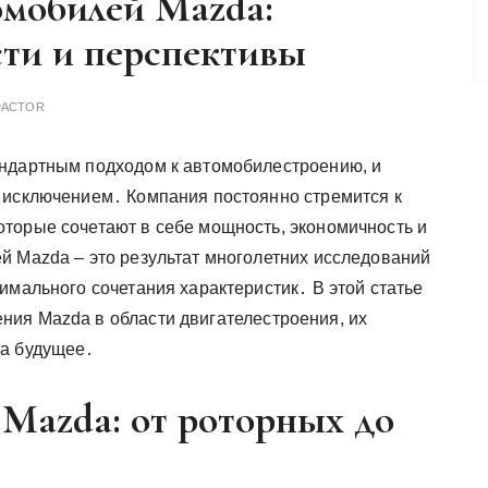
омобилей Mazda:
сти и перспективы
DACTOR
андартным подходом к автомобилестроению, и
я исключением․ Компания постоянно стремится к
оторые сочетают в себе мощность, экономичность и
й Mazda – это результат многолетних исследований
имального сочетания характеристик․ В этой статье
ия Mazda в области двигателестроения, их
на будущее․
Mazda: от роторных до