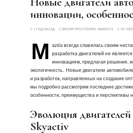
Новые двигатели авт
у
инновации, особенно
1 ГОД НАЗАД
ВРЕМЯ ПРОЧТЕНИЯ:
0МИНУТА
ОТ
RE
M
azda всегда славилась своим нест
разработка двигателей не являетс
инновациям, предлагая решения, к
экологичность․ Новые двигатели автомобиле
и разработок, направленных на создание опт
мы подробно рассмотрим последние достижен
особенности, преимущества и перспективы 
Эволюция двигателей 
Skyactiv