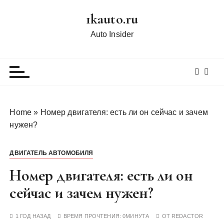
П
1kauto.ru
е
р
Auto Insider
е
й
т
и
к
с
Home
»
Номер двигателя: есть ли он сейчас и зачем
о
нужен?
д
е
ДВИГАТЕЛЬ АВТОМОБИЛЯ
р
ж
Номер двигателя: есть ли он
и
сейчас и зачем нужен?
м
о
1 ГОД НАЗАД
ВРЕМЯ ПРОЧТЕНИЯ:
0МИНУТА
ОТ
REDACTOR
м