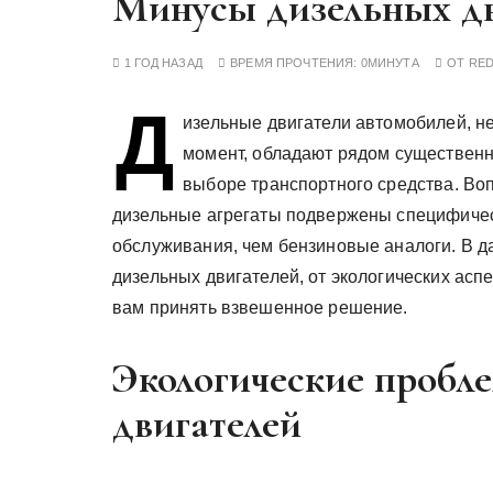
Минусы дизельных дв
у
1 ГОД НАЗАД
ВРЕМЯ ПРОЧТЕНИЯ:
0МИНУТА
ОТ
RE
Д
изельные двигатели автомобилей, н
момент, обладают рядом существенн
выборе транспортного средства. Во
дизельные агрегаты подвержены специфичес
обслуживания, чем бензиновые аналоги. В д
дизельных двигателей, от экологических асп
вам принять взвешенное решение.
Экологические пробл
двигателей