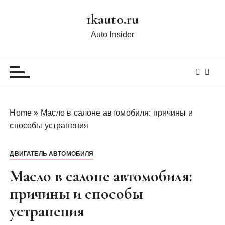
П
1kauto.ru
е
р
Auto Insider
е
й
т
и
к
с
Home
»
Масло в салоне автомобиля: причины и
о
способы устранения
д
е
ДВИГАТЕЛЬ АВТОМОБИЛЯ
р
ж
Масло в салоне автомобиля:
и
причины и способы
м
устранения
о
м