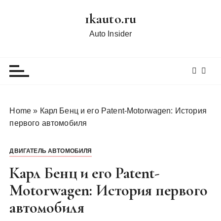
П
1kauto.ru
е
р
Auto Insider
е
й
т
и
к
с
Home
»
Карл Бенц и его Patent-Motorwagen: История
о
первого автомобиля
д
е
ДВИГАТЕЛЬ АВТОМОБИЛЯ
р
ж
Карл Бенц и его Patent-
и
Motorwagen: История первого
м
автомобиля
о
м