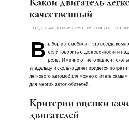
Какой двигатель легк
у
качественный
1 ГОД НАЗАД
ВРЕМЯ ПРОЧТЕНИЯ:
0МИНУТА
ОТ
RE
В
ыбор автомобиля – это всегда комп
если говорить о долговечности и над
роль․ Именно от него зависит, скол
владельцу и сколько денег придется потратит
легкового автомобиля можно считать самым
для многих автолюбителей․
Критерии оценки кач
двигателей