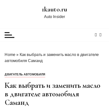
П
1kauto.ru
е
р
Auto Insider
е
й
т
и
к
с
Home
»
Как выбрать и заменить масло в двигателе
о
автомобиля Саманд
д
е
ДВИГАТЕЛЬ АВТОМОБИЛЯ
р
ж
Как выбрать и заменить масло
и
в двигателе автомобиля
м
Саманд
о
м